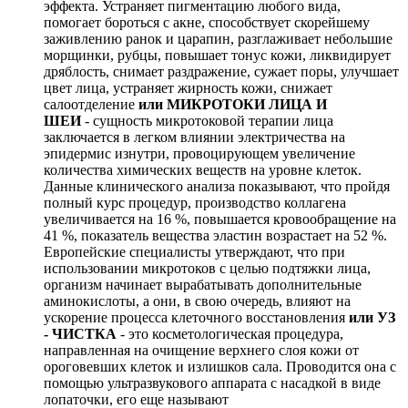
эффекта. Устраняет пигментацию любого вида,
помогает бороться с акне, способствует скорейшему
заживлению ранок и царапин, разглаживает небольшие
морщинки, рубцы, повышает тонус кожи, ликвидирует
дряблость, снимает раздражение, сужает поры, улучшает
цвет лица, устраняет жирность кожи, снижает
салоотделение
или
МИКРОТОКИ ЛИЦА И
ШЕИ
- сущность микротоковой терапии лица
заключается в легком влиянии электричества на
эпидермис изнутри, провоцирующем увеличение
количества химических веществ на уровне клеток.
Данные клинического анализа показывают, что пройдя
полный курс процедур, производство коллагена
увеличивается на 16 %, повышается кровообращение на
41 %, показатель вещества эластин возрастает на 52 %.
Европейские специалисты утверждают, что при
использовании микротоков с целью подтяжки лица,
организм начинает вырабатывать дополнительные
аминокислоты, а они, в свою очередь, влияют на
ускорение процесса клеточного восстановления
или УЗ
- ЧИСТКА
- это косметологическая процедура,
направленная на очищение верхнего слоя кожи от
ороговевших клеток и излишков сала. Проводится она с
помощью ультразвукового аппарата с насадкой в виде
лопаточки, его еще называют