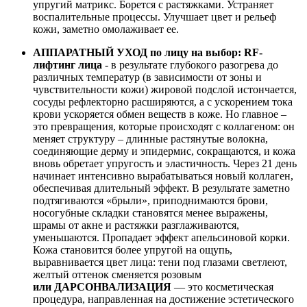
упругий матрикс. Борется с растяжками. Устраняет
воспалительные процессы. Улучшает цвет и рельеф
кожи, заметно омолаживает ее.
АППАРАТНЫЙ УХОД по лицу на выбор:
RF-
лифтинг лица
- в результате глубокого разогрева до
различных температур (в зависимости от зоны и
чувствительности кожи) жировой подслой истончается,
сосуды рефлекторно расширяются, а с ускорением тока
крови ускоряется обмен веществ в коже. Но главное –
это превращения, которые происходят с коллагеном: он
меняет структуру – длинные растянутые волокна,
соединяющие дерму и эпидермис, сокращаются, и кожа
вновь обретает упругость и эластичность. Через 21 день
начинает интенсивно вырабатываться новый коллаген,
обеспечивая длительный эффект. В результате заметно
подтягиваются «брыли», приподнимаются брови,
носогубные складки становятся менее выражены,
шрамы от акне и растяжки разглаживаются,
уменьшаются. Пропадает эффект апельсиновой корки.
Кожа становится более упругой на ощупь,
выравнивается цвет лица: тени под глазами светлеют,
желтый оттенок сменяется розовым
или
ДАРСОНВАЛИЗАЦИЯ
— это косметическая
процедура, направленная на достижение эстетического