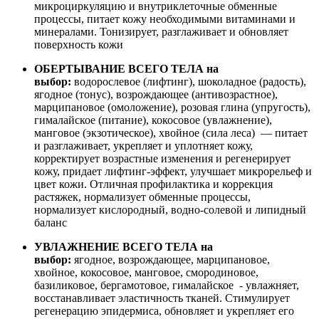
микроциркуляцию и внутриклеточные обменные
процессы, питает кожу необходимыми витаминами и
минералами. Тонизирует, разглаживает и обновляет
поверхность кожи
ОБЕРТЫВАНИЕ ВСЕГО ТЕЛА
на
выбор:
водорослевое (лифтинг), шоколадное (радость),
ягодное (тонус), возрождающее (антивозрастное),
марципановое (омоложение), розовая глина (упругость),
гималайское (питание), кокосовое (увлажнение),
манговое (экзотическое), хвойное (сила леса) — питает
и разглаживает, укрепляет и уплотняет кожу,
корректирует возрастные изменения и регенерирует
кожу, придает лифтинг-эффект, улучшает микрорельеф и
цвет кожи. Отличная профилактика и коррекция
растяжек, нормализует обменные процессы,
нормализует кислородный, водно-солевой и липидный
баланс
УВЛАЖНЕНИЕ ВСЕГО ТЕЛА
на
выбор:
ягодное, возрождающее, марципановое,
хвойное, кокосовое, манговое, смородиновое,
базиликовое, бергамотовое, гималайское - увлажняет,
восстанавливает эластичность тканей. Стимулирует
регенерацию эпидермиса, обновляет и укрепляет его