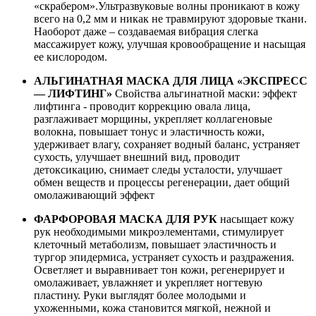
«скрабером».Ультразвуковые волны проникают в кожу
всего на 0,2 мм и никак не травмируют здоровые ткани.
Наоборот даже – создаваемая вибрация слегка
массажирует кожу, улучшая кровообращение и насыщая
ее кислородом.
АЛЬГИНАТНАЯ МАСКА ДЛЯ ЛИЦА «ЭКСПРЕСС
— ЛИФТИНГ»
Свойства альгинатной маски: эффект
лифтинга - проводит коррекцию овала лица,
разглаживает морщины, укрепляет коллагеновые
волокна, повышает тонус и эластичность кожи,
удерживает влагу, сохраняет водный баланс, устраняет
сухость, улучшает внешний вид, проводит
детоксикацию, снимает следы усталости, улучшает
обмен веществ и процессы регенерации, дает общий
омолаживающий эффект
ФАРФОРОВАЯ МАСКА ДЛЯ РУК
насыщает кожу
рук необходимыми микроэлементами, стимулирует
клеточный метаболизм, повышает эластичность и
тургор эпидермиса, устраняет сухость и раздражения.
Осветляет и выравнивает тон кожи, регенерирует и
омолаживает, увлажняет и укрепляет ногтевую
пластину. Руки выглядят более молодыми и
ухоженными, кожа становится мягкой, нежной и