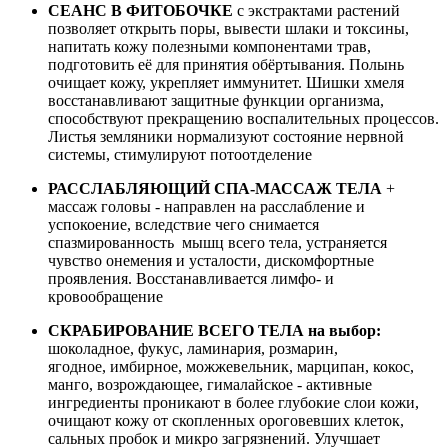
СЕАНС В ФИТОБОЧКЕ
с экстрактами растений
позволяет открыть поры, вывести шлаки и токсины,
напитать кожу полезными компонентами трав,
подготовить её для принятия обёртывания. Полынь
очищает кожу, укрепляет иммунитет. Шишки хмеля
восстанавливают защитные функции организма,
способствуют прекращению воспалительных процессов.
Листья земляники нормализуют состояние нервной
системы, стимулируют потоотделение
РАССЛАБЛЯЮЩИЙ СПА-МАССАЖ ТЕЛА
+
массаж головы - направлен на расслабление и
успокоение, вследствие чего снимается
спазмированность мышц всего тела, устраняется
чувство онемения и усталости, дискомфортные
проявления. Восстанавливается лимфо- и
кровообращение
СКРАБИРОВАНИЕ ВСЕГО ТЕЛА
на выбор:
шоколадное, фукус, ламинария, розмарин,
ягодное, имбирное, можжевельник, марципан, кокос,
манго, возрождающее, гималайское - активные
ингредиенты проникают в более глубокие слои кожи,
очищают кожу от скопленных ороговевших клеток,
сальных пробок и микро загрязнений. Улучшает